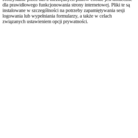
dla prawidłowego funkcjonowania strony internetowej. Pliki te są
instalowane w szczególności na potrzeby zapamiętywania sesji
logowania lub wypełniania formularzy, a także w celach
związanych ustawieniem opcji prywatności.
Cookies analityczne
Analityczne pliki cookie umożliwiają sprawdzenie liczby wizyt i
źródeł ruchu w naszym serwisie. Pomagają nam ustalić, które strony
są bardziej, a które mniej popularne, i zrozumieć, jak użytkownicy
poruszają się po stronie. Dzięki temu możemy badać statystki i
poprawiać wydajność naszej witryny. Informacje zbierane przez te
pliki cookie są agregowane, nie mają więc na celu ustalenie Twojej
tożsamości. Jeśli nie zezwolisz na stosowanie tych plików cookie,
nie będziemy wiedzieć, kiedy odwiedziłeś naszą stronę internetową.
Cookies reklamowe
Reklamowe pliki cookie pozwalają na dopasowanie wyświetlanych
treści reklamowych do Twoich zainteresowań, nie tylko na naszej