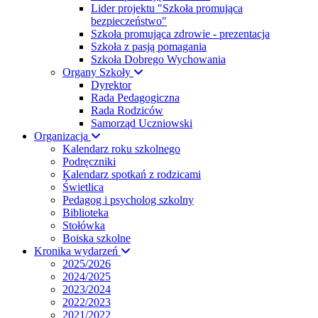
Lider projektu "Szkoła promująca
bezpieczeństwo"
Szkoła promująca zdrowie - prezentacja
Szkoła z pasją pomagania
Szkoła Dobrego Wychowania
Organy Szkoły
Dyrektor
Rada Pedagogiczna
Rada Rodziców
Samorząd Uczniowski
Organizacja
Kalendarz roku szkolnego
Podręczniki
Kalendarz spotkań z rodzicami
Świetlica
Pedagog i psycholog szkolny
Biblioteka
Stołówka
Boiska szkolne
Kronika wydarzeń
2025/2026
2024/2025
2023/2024
2022/2023
2021/2022