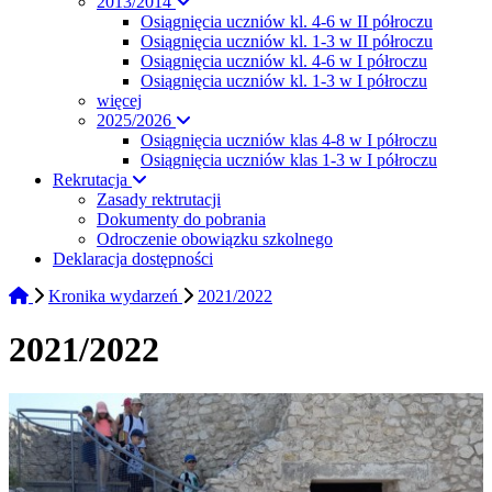
2013/2014
Osiągnięcia uczniów kl. 4-6 w II półroczu
Osiągnięcia uczniów kl. 1-3 w II półroczu
Osiągnięcia uczniów kl. 4-6 w I półroczu
Osiągnięcia uczniów kl. 1-3 w I półroczu
więcej
2025/2026
Osiągnięcia uczniów klas 4-8 w I półroczu
Osiągnięcia uczniów klas 1-3 w I półroczu
Rekrutacja
Zasady rektrutacji
Dokumenty do pobrania
Odroczenie obowiązku szkolnego
Deklaracja dostępności
Kronika wydarzeń
2021/2022
2021/2022