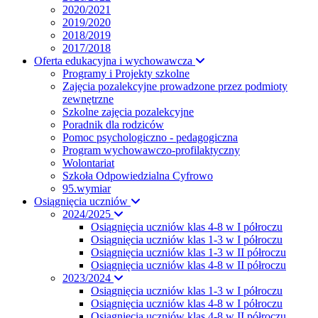
2020/2021
2019/2020
2018/2019
2017/2018
Oferta edukacyjna i wychowawcza
Programy i Projekty szkolne
Zajęcia pozalekcyjne prowadzone przez podmioty
zewnętrzne
Szkolne zajęcia pozalekcyjne
Poradnik dla rodziców
Pomoc psychologiczno - pedagogiczna
Program wychowawczo-profilaktyczny
Wolontariat
Szkoła Odpowiedzialna Cyfrowo
95.wymiar
Osiągnięcia uczniów
2024/2025
Osiągnięcia uczniów klas 4-8 w I półroczu
Osiągnięcia uczniów klas 1-3 w I półroczu
Osiągnięcia uczniów klas 1-3 w II półroczu
Osiągnięcia uczniów klas 4-8 w II półroczu
2023/2024
Osiągnięcia uczniów klas 1-3 w I półroczu
Osiągnięcia uczniów klas 4-8 w I półroczu
Osiągnięcia uczniów klas 4-8 w II półroczu