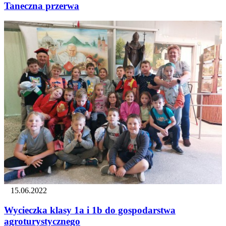
Taneczna przerwa
15.06.2022
Wycieczka klasy 1a i 1b do gospodarstwa
agroturystycznego