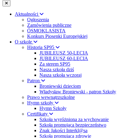
Aktualności
Ogłoszenia
Zamówienia publiczne
ÓSMOKLASISTA
Konkurs Piosenki Europejskiej
O szkole
Historia SP95
JUBILEUSZ 50-LECIA
JUBILEUSZ 60-LECIA
Za sterem SP95
Nasza szkoła dziś
Nasza szkoła wczoraj
Patron
Broniewski dzieciom
Władysław Broniewski - patron Szkoły
Prawo wewnątrzszkolne
Hymn szkoły
Hymn Szkoły
Certifikaty
Szkoła wyróżniona za wychowanie
Szkoła promująca bezpieczeństwo
Znak Jakości Interkl@sa
Szkoła promująca zdrowie