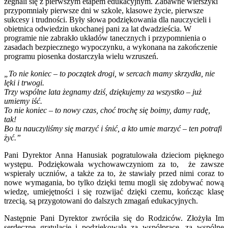
żegnali się z pierwszym etapem edukacyjnym. Zabawne wierszyki
przypomniały pierwsze dni w szkole, klasowe życie, pierwsze
sukcesy i trudności. Były słowa podziękowania dla nauczycieli i
obietnica odwiedzin ukochanej pani za lat dwadzieścia. W
programie nie zabrakło układów tanecznych i przypomnienia o
zasadach bezpiecznego wypoczynku, a wykonana na zakończenie
programu piosenka dostarczyła wielu wzruszeń.
„To nie koniec – to początek drogi, w sercach mamy skrzydła, nie
lęki i trwogi.
Trzy wspólne lata żegnamy dziś, dziękujemy za wszystko – już
umiemy iść.
To nie koniec – to nowy czas, choć trochę się boimy, damy radę,
tak!
Bo tu nauczyliśmy się marzyć i śnić, a kto umie marzyć – ten potrafi
żyć.”
Pani Dyrektor Anna Hanusiak pogratulowała dzieciom pięknego
występu. Podziękowała wychowawczyniom za to,
że zawsze
wspierały uczniów, a także za to, że stawiały przed nimi coraz to
nowe wymagania, bo tylko dzięki temu mogli się zdobywać nową
wiedzę, umiejętności i się rozwijać dzięki czemu, kończąc klasę
trzecią, są przygotowani do dalszych zmagań edukacyjnych.
Następnie Pani Dyrektor zwróciła się do Rodziców. Złożyła Im
serdeczne gratulacje i podziękowała za współpracę, za wspólne