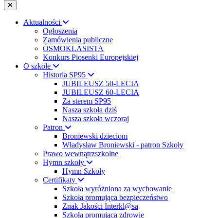
Aktualności
Ogłoszenia
Zamówienia publiczne
ÓSMOKLASISTA
Konkurs Piosenki Europejskiej
O szkole
Historia SP95
JUBILEUSZ 50-LECIA
JUBILEUSZ 60-LECIA
Za sterem SP95
Nasza szkoła dziś
Nasza szkoła wczoraj
Patron
Broniewski dzieciom
Władysław Broniewski - patron Szkoły
Prawo wewnątrzszkolne
Hymn szkoły
Hymn Szkoły
Certifikaty
Szkoła wyróżniona za wychowanie
Szkoła promująca bezpieczeństwo
Znak Jakości Interkl@sa
Szkoła promująca zdrowie