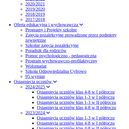
2020/2021
2019/2020
2018/2019
2017/2018
Oferta edukacyjna i wychowawcza
Programy i Projekty szkolne
Zajęcia pozalekcyjne prowadzone przez podmioty
zewnętrzne
Szkolne zajęcia pozalekcyjne
Poradnik dla rodziców
Pomoc psychologiczno - pedagogiczna
Program wychowawczo-profilaktyczny
Wolontariat
Szkoła Odpowiedzialna Cyfrowo
95.wymiar
Osiągnięcia uczniów
2024/2025
Osiągnięcia uczniów klas 4-8 w I półroczu
Osiągnięcia uczniów klas 1-3 w I półroczu
Osiągnięcia uczniów klas 1-3 w II półroczu
Osiągnięcia uczniów klas 4-8 w II półroczu
2023/2024
Osiągnięcia uczniów klas 1-3 w I półroczu
Osiągnięcia uczniów klas 4-8 w I półroczu
Osiągnięcia uczniów klas 4-8 w II półroczu