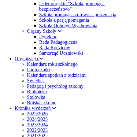
Lider projektu "Szkoła promująca
bezpieczeństwo"
Szkoła promująca zdrowie - prezentacja
Szkoła z pasją pomagania
Szkoła Dobrego Wychowania
Organy Szkoły
Dyrektor
Rada Pedagogiczna
Rada Rodziców
Samorząd Uczniowski
Organizacja
Kalendarz roku szkolnego
Podręczniki
Kalendarz spotkań z rodzicami
Świetlica
Pedagog i psycholog szkolny
Biblioteka
Stołówka
Boiska szkolne
Kronika wydarzeń
2025/2026
2024/2025
2023/2024
2022/2023
2021/2022