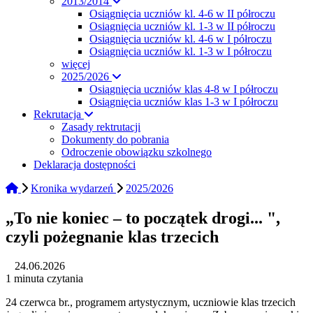
2013/2014
Osiągnięcia uczniów kl. 4-6 w II półroczu
Osiągnięcia uczniów kl. 1-3 w II półroczu
Osiągnięcia uczniów kl. 4-6 w I półroczu
Osiągnięcia uczniów kl. 1-3 w I półroczu
więcej
2025/2026
Osiągnięcia uczniów klas 4-8 w I półroczu
Osiągnięcia uczniów klas 1-3 w I półroczu
Rekrutacja
Zasady rektrutacji
Dokumenty do pobrania
Odroczenie obowiązku szkolnego
Deklaracja dostępności
Kronika wydarzeń
2025/2026
„To nie koniec – to początek drogi... ",
czyli pożegnanie klas trzecich
24.06.2026
1 minuta czytania
24 czerwca br., programem artystycznym, uczniowie klas trzecich