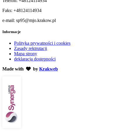
Telefon: +48124114934
Faks: +48124114934
e-mail: sp95@mjo.krakow.pl
Informacje
Polityka prywatności i cookies
Zasady rektrutacji
Mapa strony
deklaracja dostępności
Made with
by
Krakweb