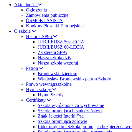
Aktualności
Ogłoszenia
Zamówienia publiczne
ÓSMOKLASISTA
Konkurs Piosenki Europejskiej
O szkole
Historia SP95
JUBILEUSZ 50-LECIA
JUBILEUSZ 60-LECIA
Za sterem SP95
Nasza szkoła dziś
Nasza szkoła wczoraj
Patron
Broniewski dzieciom
Władysław Broniewski - patron Szkoły
Prawo wewnątrzszkolne
Hymn szkoły
Hymn Szkoły
Certifikaty
Szkoła wyróżniona za wychowanie
Szkoła promująca bezpieczeństwo
Znak Jakości Interkl@sa
Szkoła promująca zdrowie
Lider projektu "Szkoła promująca bezpieczeństwo
Szkoła promująca zdrowie - prezentacja