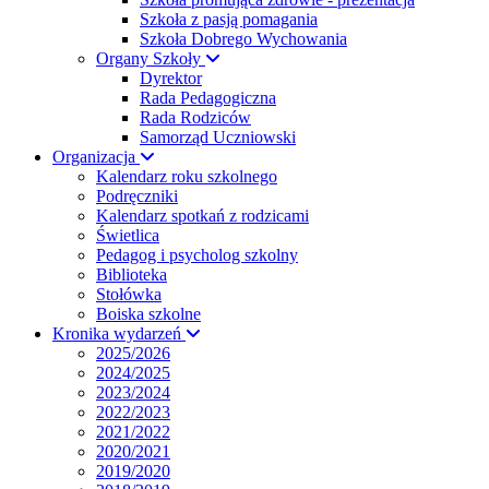
Szkoła z pasją pomagania
Szkoła Dobrego Wychowania
Organy Szkoły
Dyrektor
Rada Pedagogiczna
Rada Rodziców
Samorząd Uczniowski
Organizacja
Kalendarz roku szkolnego
Podręczniki
Kalendarz spotkań z rodzicami
Świetlica
Pedagog i psycholog szkolny
Biblioteka
Stołówka
Boiska szkolne
Kronika wydarzeń
2025/2026
2024/2025
2023/2024
2022/2023
2021/2022
2020/2021
2019/2020