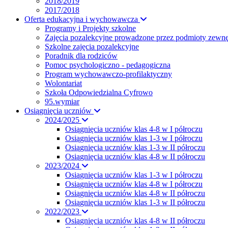
2018/2019
2017/2018
Oferta edukacyjna i wychowawcza
Programy i Projekty szkolne
Zajęcia pozalekcyjne prowadzone przez podmioty zewnę
Szkolne zajęcia pozalekcyjne
Poradnik dla rodziców
Pomoc psychologiczno - pedagogiczna
Program wychowawczo-profilaktyczny
Wolontariat
Szkoła Odpowiedzialna Cyfrowo
95.wymiar
Osiągnięcia uczniów
2024/2025
Osiągnięcia uczniów klas 4-8 w I półroczu
Osiągnięcia uczniów klas 1-3 w I półroczu
Osiągnięcia uczniów klas 1-3 w II półroczu
Osiągnięcia uczniów klas 4-8 w II półroczu
2023/2024
Osiągnięcia uczniów klas 1-3 w I półroczu
Osiągnięcia uczniów klas 4-8 w I półroczu
Osiągnięcia uczniów klas 4-8 w II półroczu
Osiągnięcia uczniów klas 1-3 w II półroczu
2022/2023
Osiągnięcia uczniów klas 4-8 w II półroczu