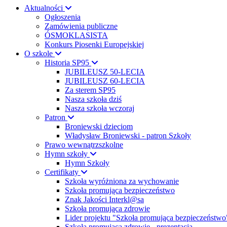
Aktualności
Ogłoszenia
Zamówienia publiczne
ÓSMOKLASISTA
Konkurs Piosenki Europejskiej
O szkole
Historia SP95
JUBILEUSZ 50-LECIA
JUBILEUSZ 60-LECIA
Za sterem SP95
Nasza szkoła dziś
Nasza szkoła wczoraj
Patron
Broniewski dzieciom
Władysław Broniewski - patron Szkoły
Prawo wewnątrzszkolne
Hymn szkoły
Hymn Szkoły
Certifikaty
Szkoła wyróżniona za wychowanie
Szkoła promująca bezpieczeństwo
Znak Jakości Interkl@sa
Szkoła promująca zdrowie
Lider projektu "Szkoła promująca bezpieczeństwo
Szkoła promująca zdrowie - prezentacja