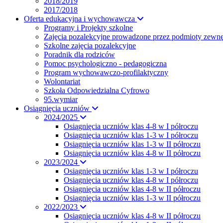
2018/2019
2017/2018
Oferta edukacyjna i wychowawcza
Programy i Projekty szkolne
Zajęcia pozalekcyjne prowadzone przez podmioty zewnę
Szkolne zajęcia pozalekcyjne
Poradnik dla rodziców
Pomoc psychologiczno - pedagogiczna
Program wychowawczo-profilaktyczny
Wolontariat
Szkoła Odpowiedzialna Cyfrowo
95.wymiar
Osiągnięcia uczniów
2024/2025
Osiągnięcia uczniów klas 4-8 w I półroczu
Osiągnięcia uczniów klas 1-3 w I półroczu
Osiągnięcia uczniów klas 1-3 w II półroczu
Osiągnięcia uczniów klas 4-8 w II półroczu
2023/2024
Osiągnięcia uczniów klas 1-3 w I półroczu
Osiągnięcia uczniów klas 4-8 w I półroczu
Osiągnięcia uczniów klas 4-8 w II półroczu
Osiągnięcia uczniów klas 1-3 w II półroczu
2022/2023
Osiągnięcia uczniów klas 4-8 w II półroczu