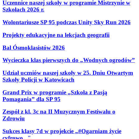
Uczennice naszej szkoły w programie Mistrzynie w
Szkołach 2026 r.
Wolontariusze SP 95 podczas Unity Sky Run 2026
Projekty edukacyjne na lekcjach geografii
Bal Ósmoklasistów 2026
Wycieczka klas pierwszych do „Wodnych ogrodów”
Udział uczniów naszej szkoły w 25. Dniu Otwartym
Szkoły Policji w Katowicach
Grand Prix w programie „Szkoła z Pasją
Pomagania” dla SP 95
Zespół z kl. 3c na II Muzycznym Festiwalu o
Zdrowiu
Sukces klasy 7d w projekcie „#Ogarniam życie
cyfrowo..."