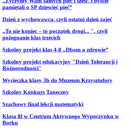
„Życzymy Wam samych pięć i sześć, i byście
pamiętali o SP dziewięć pięć”
Dzień z wychowawcą, czyli ostatni dzień zajęć
„To nie koniec – to początek drogi... ", czyli
pożegnanie klas trzecich
Szkolny projekt klas 4-8 „Dbam o zdrowie”
Szkolny projekt edukacyjny "Dzień Tolerancji i
Różnorodności"
Wycieczka klasy 3b do Muzeum Krzysztofory
Szkolny Konkurs Taneczny
Szachowy finał lekcji matematyki
Klasa 8f w Centrum Aktywnego Wypoczynku w
Borku