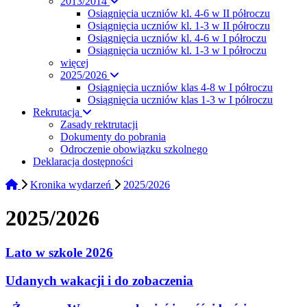
2013/2014
Osiągnięcia uczniów kl. 4-6 w II półroczu
Osiągnięcia uczniów kl. 1-3 w II półroczu
Osiągnięcia uczniów kl. 4-6 w I półroczu
Osiągnięcia uczniów kl. 1-3 w I półroczu
więcej
2025/2026
Osiągnięcia uczniów klas 4-8 w I półroczu
Osiągnięcia uczniów klas 1-3 w I półroczu
Rekrutacja
Zasady rektrutacji
Dokumenty do pobrania
Odroczenie obowiązku szkolnego
Deklaracja dostępności
Kronika wydarzeń
2025/2026
2025/2026
Lato w szkole 2026
Udanych wakacji i do zobaczenia