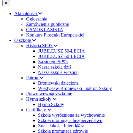
Aktualności
Ogłoszenia
Zamówienia publiczne
ÓSMOKLASISTA
Konkurs Piosenki Europejskiej
O szkole
Historia SP95
JUBILEUSZ 50-LECIA
JUBILEUSZ 60-LECIA
Za sterem SP95
Nasza szkoła dziś
Nasza szkoła wczoraj
Patron
Broniewski dzieciom
Władysław Broniewski - patron Szkoły
Prawo wewnątrzszkolne
Hymn szkoły
Hymn Szkoły
Certifikaty
Szkoła wyróżniona za wychowanie
Szkoła promująca bezpieczeństwo
Znak Jakości Interkl@sa
Szkoła promująca zdrowie