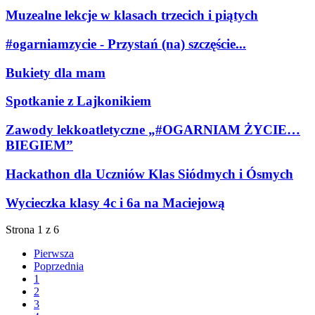
Muzealne lekcje w klasach trzecich i piątych
#ogarniamzycie - Przystań (na) szczęście...
Bukiety dla mam
Spotkanie z Lajkonikiem
Zawody lekkoatletyczne „#OGARNIAM ŻYCIE…
BIEGIEM”
Hackathon dla Uczniów Klas Siódmych i Ósmych
Wycieczka klasy 4c i 6a na Maciejową
Strona 1 z 6
Pierwsza
Poprzednia
1
2
3