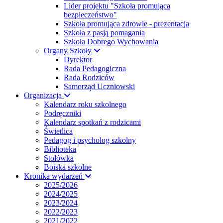
Lider projektu "Szkoła promująca
bezpieczeństwo"
Szkoła promująca zdrowie - prezentacja
Szkoła z pasją pomagania
Szkoła Dobrego Wychowania
Organy Szkoły
Dyrektor
Rada Pedagogiczna
Rada Rodziców
Samorząd Uczniowski
Organizacja
Kalendarz roku szkolnego
Podręczniki
Kalendarz spotkań z rodzicami
Świetlica
Pedagog i psycholog szkolny
Biblioteka
Stołówka
Boiska szkolne
Kronika wydarzeń
2025/2026
2024/2025
2023/2024
2022/2023
2021/2022