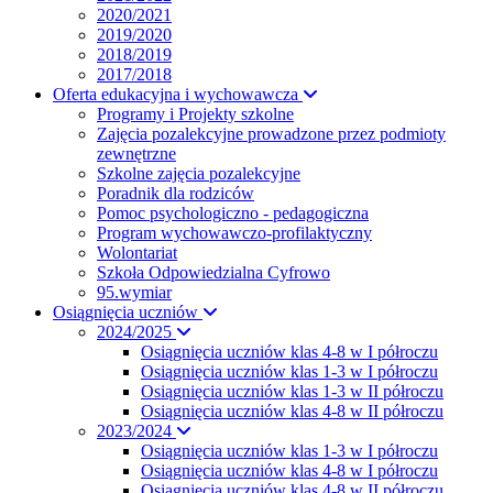
2020/2021
2019/2020
2018/2019
2017/2018
Oferta edukacyjna i wychowawcza
Programy i Projekty szkolne
Zajęcia pozalekcyjne prowadzone przez podmioty
zewnętrzne
Szkolne zajęcia pozalekcyjne
Poradnik dla rodziców
Pomoc psychologiczno - pedagogiczna
Program wychowawczo-profilaktyczny
Wolontariat
Szkoła Odpowiedzialna Cyfrowo
95.wymiar
Osiągnięcia uczniów
2024/2025
Osiągnięcia uczniów klas 4-8 w I półroczu
Osiągnięcia uczniów klas 1-3 w I półroczu
Osiągnięcia uczniów klas 1-3 w II półroczu
Osiągnięcia uczniów klas 4-8 w II półroczu
2023/2024
Osiągnięcia uczniów klas 1-3 w I półroczu
Osiągnięcia uczniów klas 4-8 w I półroczu
Osiągnięcia uczniów klas 4-8 w II półroczu