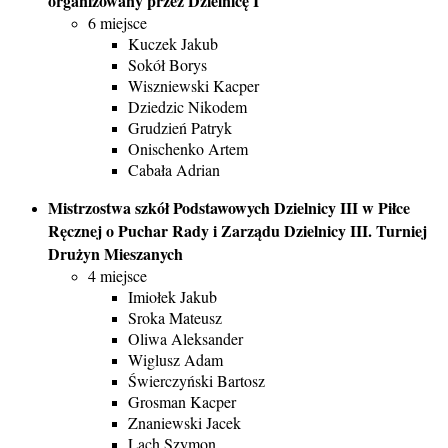
organizowany przez Dzielnicę I
6 miejsce
Kuczek Jakub
Sokół Borys
Wiszniewski Kacper
Dziedzic Nikodem
Grudzień Patryk
Onischenko Artem
Cabała Adrian
Mistrzostwa szkół Podstawowych Dzielnicy III w Piłce
Ręcznej o Puchar Rady i Zarządu Dzielnicy III. Turniej
Drużyn Mieszanych
4 miejsce
Imiołek Jakub
Sroka Mateusz
Oliwa Aleksander
Wiglusz Adam
Świerczyński Bartosz
Grosman Kacper
Znaniewski Jacek
Lach Szymon