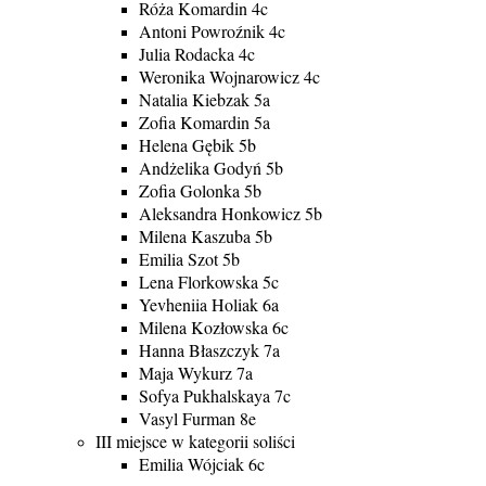
Róża Komardin 4c
Antoni Powroźnik 4c
Julia Rodacka 4c
Weronika Wojnarowicz 4c
Natalia Kiebzak 5a
Zofia Komardin 5a
Helena Gębik 5b
Andżelika Godyń 5b
Zofia Golonka 5b
Aleksandra Honkowicz 5b
Milena Kaszuba 5b
Emilia Szot 5b
Lena Florkowska 5c
Yevheniia Holiak 6a
Milena Kozłowska 6c
Hanna Błaszczyk 7a
Maja Wykurz 7a
Sofya Pukhalskaya 7c
Vasyl Furman 8e
III miejsce w kategorii soliści
Emilia Wójciak 6c