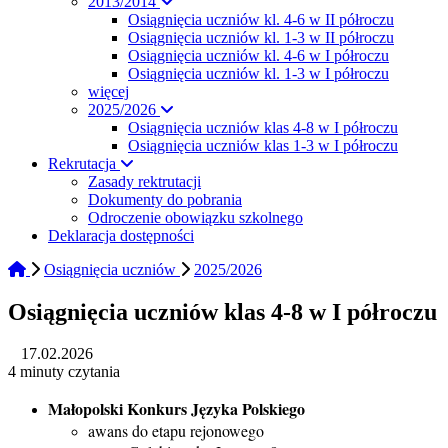
2013/2014
Osiągnięcia uczniów kl. 4-6 w II półroczu
Osiągnięcia uczniów kl. 1-3 w II półroczu
Osiągnięcia uczniów kl. 4-6 w I półroczu
Osiągnięcia uczniów kl. 1-3 w I półroczu
więcej
2025/2026
Osiągnięcia uczniów klas 4-8 w I półroczu
Osiągnięcia uczniów klas 1-3 w I półroczu
Rekrutacja
Zasady rektrutacji
Dokumenty do pobrania
Odroczenie obowiązku szkolnego
Deklaracja dostępności
Osiągnięcia uczniów
2025/2026
Osiągnięcia uczniów klas 4-8 w I półroczu
17.02.2026
4 minuty czytania
Małopolski Konkurs Języka Polskiego
awans do etapu rejonowego