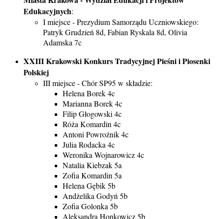
Edukacyjnych
:
I miejsce - Prezydium Samorządu Uczniowskiego:
Patryk Grudzień 8d, Fabian Ryskala 8d, Olivia
Adamska 7c
XXIII Krakowski Konkurs Tradycyjnej Pieśni i Piosenki
Polskiej
III miejsce - Chór SP95 w składzie:
Helena Borek 4c
Marianna Borek 4c
Filip Głogowski 4c
Róża Komardin 4c
Antoni Powroźnik 4c
Julia Rodacka 4c
Weronika Wojnarowicz 4c
Natalia Kiebzak 5a
Zofia Komardin 5a
Helena Gębik 5b
Andżelika Godyń 5b
Zofia Golonka 5b
Aleksandra Honkowicz 5b