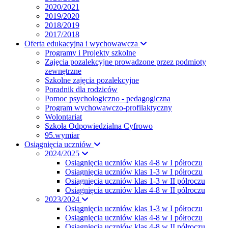
2020/2021
2019/2020
2018/2019
2017/2018
Oferta edukacyjna i wychowawcza
Programy i Projekty szkolne
Zajęcia pozalekcyjne prowadzone przez podmioty
zewnętrzne
Szkolne zajęcia pozalekcyjne
Poradnik dla rodziców
Pomoc psychologiczno - pedagogiczna
Program wychowawczo-profilaktyczny
Wolontariat
Szkoła Odpowiedzialna Cyfrowo
95.wymiar
Osiągnięcia uczniów
2024/2025
Osiągnięcia uczniów klas 4-8 w I półroczu
Osiągnięcia uczniów klas 1-3 w I półroczu
Osiągnięcia uczniów klas 1-3 w II półroczu
Osiągnięcia uczniów klas 4-8 w II półroczu
2023/2024
Osiągnięcia uczniów klas 1-3 w I półroczu
Osiągnięcia uczniów klas 4-8 w I półroczu
Osiągnięcia uczniów klas 4-8 w II półroczu