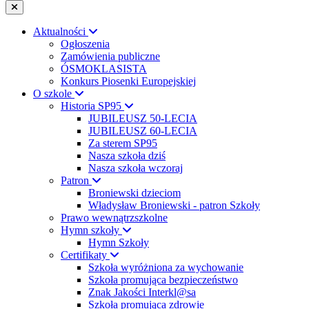
Aktualności
Ogłoszenia
Zamówienia publiczne
ÓSMOKLASISTA
Konkurs Piosenki Europejskiej
O szkole
Historia SP95
JUBILEUSZ 50-LECIA
JUBILEUSZ 60-LECIA
Za sterem SP95
Nasza szkoła dziś
Nasza szkoła wczoraj
Patron
Broniewski dzieciom
Władysław Broniewski - patron Szkoły
Prawo wewnątrzszkolne
Hymn szkoły
Hymn Szkoły
Certifikaty
Szkoła wyróżniona za wychowanie
Szkoła promująca bezpieczeństwo
Znak Jakości Interkl@sa
Szkoła promująca zdrowie