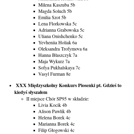
Milena Kaszuba 5b
Magda Soluch 5b
Emilia Szot 5b
Lena Florkowska 5c
Adrianna Grabowska 5c
Uliana Onishchenko 5c
Yevheniia Holiak 6a
Oleksandra Trofymova 6a
Hanna Błaszczyk 7a
Maja Wykurz 7a
Sofya Pukhalskaya 7c
Vasyl Furman 8e
XXX Międzyszkolny Konkurs Piosenki pt. Gdzieś to
kiedyś słyszałem
II miejsce Chór SP95 w składzie:
Livia Kocik 4b
Alison Pawlik 4b
Helena Borek 4c
Marianna Borek 4c
Filip Głogowski 4c