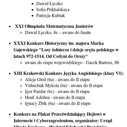
Dawid Łyczko
Sofia Pukhalskaya
Patrycja Kubiak
XXI Olimpiada Matematyczna Juniorów
Dawid Łyczko, 8e – awans do finału
XXXI Konkurs Historyczny im. majora Marka
Gajewskiego "Losy żołnierza i dzieje oręża polskiego w
latach 972-1514. Od Cedyni do Orszy"
awans do etapu wojewódzkiego - Gacek Bartosz, 8b
XIII Krakowski Konkurs Języka Angielskiego (klasy VI):
Alicja Głód (6a) - awans do II etapu
Vidnichuk Mykola (6a) - awans do II etapu
Igor Pazdur (6c) - awans do II etapu
Hraif Adelina - awans do II etapu
Ignacy Żbik (6a) - awans do II etapu
Konkurs na Plakat Przeciwdziałający Hejtowi w
Internecie i Cyberzagrożeniom, organizator: Urząd
Miasta Krakowa - Wydział Edukacji i Projektów