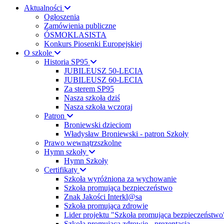
Aktualności
Ogłoszenia
Zamówienia publiczne
ÓSMOKLASISTA
Konkurs Piosenki Europejskiej
O szkole
Historia SP95
JUBILEUSZ 50-LECIA
JUBILEUSZ 60-LECIA
Za sterem SP95
Nasza szkoła dziś
Nasza szkoła wczoraj
Patron
Broniewski dzieciom
Władysław Broniewski - patron Szkoły
Prawo wewnątrzszkolne
Hymn szkoły
Hymn Szkoły
Certifikaty
Szkoła wyróżniona za wychowanie
Szkoła promująca bezpieczeństwo
Znak Jakości Interkl@sa
Szkoła promująca zdrowie
Lider projektu "Szkoła promująca bezpieczeństwo
Szkoła promująca zdrowie - prezentacja