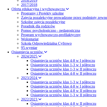
2018/2019
2017/2018
Oferta edukacyjna i wychowawcza
Programy i Projekty szkolne
Zajęcia pozalekcyjne prowadzone przez podmioty zewnę
Szkolne zajęcia pozalekcyjne
Poradnik dla rodziców
Pomoc psychologiczno - pedagogiczna
Program wychowawczo-profilaktyczny
Wolontariat
Szkoła Odpowiedzialna Cyfrowo
95.wymiar
Osiągnięcia uczniów
2024/2025
Osiągnięcia uczniów klas 4-8 w I półroczu
Osiągnięcia uczniów klas 1-3 w I półroczu
Osiągnięcia uczniów klas 1-3 w II półroczu
Osiągnięcia uczniów klas 4-8 w II półroczu
2023/2024
Osiągnięcia uczniów klas 1-3 w I półroczu
Osiągnięcia uczniów klas 4-8 w I półroczu
Osiągnięcia uczniów klas 4-8 w II półroczu
Osiągnięcia uczniów klas 1-3 w II półroczu
2022/2023
Osiągnięcia uczniów klas 4-8 w II półroczu