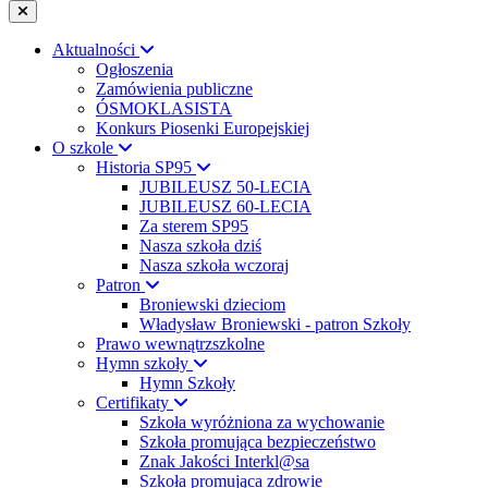
Aktualności
Ogłoszenia
Zamówienia publiczne
ÓSMOKLASISTA
Konkurs Piosenki Europejskiej
O szkole
Historia SP95
JUBILEUSZ 50-LECIA
JUBILEUSZ 60-LECIA
Za sterem SP95
Nasza szkoła dziś
Nasza szkoła wczoraj
Patron
Broniewski dzieciom
Władysław Broniewski - patron Szkoły
Prawo wewnątrzszkolne
Hymn szkoły
Hymn Szkoły
Certifikaty
Szkoła wyróżniona za wychowanie
Szkoła promująca bezpieczeństwo
Znak Jakości Interkl@sa
Szkoła promująca zdrowie