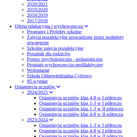
2020/2021
2019/2020
2018/2019
2017/2018
Oferta edukacyjna i wychowawcza
Programy i Projekty szkolne
Zajęcia pozalekcyjne prowadzone przez podmioty
zewnętrzne
Szkolne zajęcia pozalekcyjne
Poradnik dla rodziców
Pomoc psychologiczno - pedagogiczna
Program wychowawczo-profilaktyczny
Wolontariat
Szkoła Odpowiedzialna Cyfrowo
95.wymiar
Osiągnięcia uczniów
2024/2025
Osiągnięcia uczniów klas 4-8 w I półroczu
Osiągnięcia uczniów klas 1-3 w I półroczu
Osiągnięcia uczniów klas 1-3 w II półroczu
Osiągnięcia uczniów klas 4-8 w II półroczu
2023/2024
Osiągnięcia uczniów klas 1-3 w I półroczu
Osiągnięcia uczniów klas 4-8 w I półroczu
Osiągnięcia uczniów klas 4-8 w II półroczu