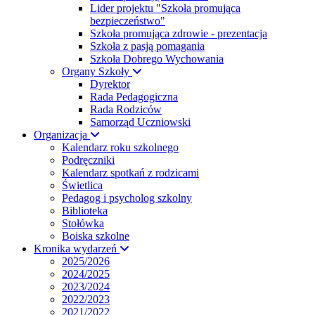
Lider projektu "Szkoła promująca
bezpieczeństwo"
Szkoła promująca zdrowie - prezentacja
Szkoła z pasją pomagania
Szkoła Dobrego Wychowania
Organy Szkoły
Dyrektor
Rada Pedagogiczna
Rada Rodziców
Samorząd Uczniowski
Organizacja
Kalendarz roku szkolnego
Podręczniki
Kalendarz spotkań z rodzicami
Świetlica
Pedagog i psycholog szkolny
Biblioteka
Stołówka
Boiska szkolne
Kronika wydarzeń
2025/2026
2024/2025
2023/2024
2022/2023
2021/2022