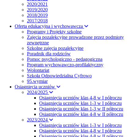
2020/2021
2019/2020
2018/2019
2017/2018
Oferta edukacyjna i wychowawcza
Programy i Projekty szkolne
Zajęcia pozalekcyjne prowadzone przez podmioty
zewnętrzne
Szkolne zajęcia pozalekcyjne
Poradnik dla rodziców
Pomoc psychologiczno - pedagogiczna
Program wychowawczo-profilaktyczny
Wolontariat
Szkoła Odpowiedzialna Cyfrowo
95.wymiar
Osiągnięcia uczniów
2024/2025
Osiągnięcia uczniów klas 4-8 w I półroczu
Osiągnięcia uczniów klas 1-3 w I półroczu
Osiągnięcia uczniów klas 1-3 w II półroczu
Osiągnięcia uczniów klas 4-8 w II półroczu
2023/2024
Osiągnięcia uczniów klas 1-3 w I półroczu
Osiągnięcia uczniów klas 4-8 w I półroczu
Osiągnięcia uczniów klas 4-8 w II półroczu