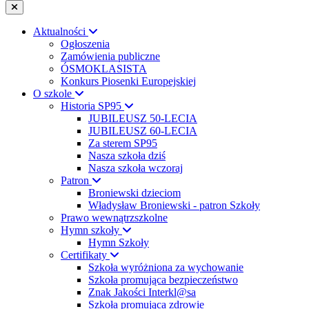
Aktualności
Ogłoszenia
Zamówienia publiczne
ÓSMOKLASISTA
Konkurs Piosenki Europejskiej
O szkole
Historia SP95
JUBILEUSZ 50-LECIA
JUBILEUSZ 60-LECIA
Za sterem SP95
Nasza szkoła dziś
Nasza szkoła wczoraj
Patron
Broniewski dzieciom
Władysław Broniewski - patron Szkoły
Prawo wewnątrzszkolne
Hymn szkoły
Hymn Szkoły
Certifikaty
Szkoła wyróżniona za wychowanie
Szkoła promująca bezpieczeństwo
Znak Jakości Interkl@sa
Szkoła promująca zdrowie