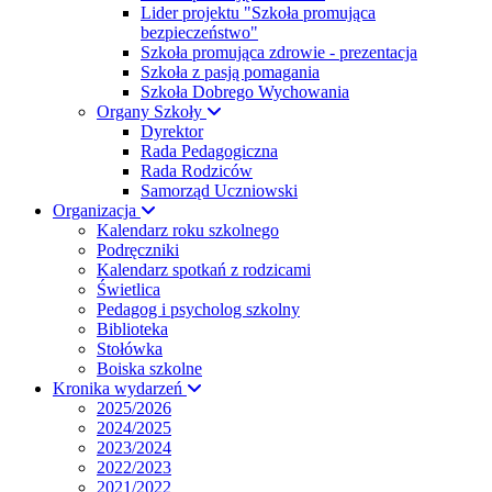
Lider projektu "Szkoła promująca
bezpieczeństwo"
Szkoła promująca zdrowie - prezentacja
Szkoła z pasją pomagania
Szkoła Dobrego Wychowania
Organy Szkoły
Dyrektor
Rada Pedagogiczna
Rada Rodziców
Samorząd Uczniowski
Organizacja
Kalendarz roku szkolnego
Podręczniki
Kalendarz spotkań z rodzicami
Świetlica
Pedagog i psycholog szkolny
Biblioteka
Stołówka
Boiska szkolne
Kronika wydarzeń
2025/2026
2024/2025
2023/2024
2022/2023
2021/2022