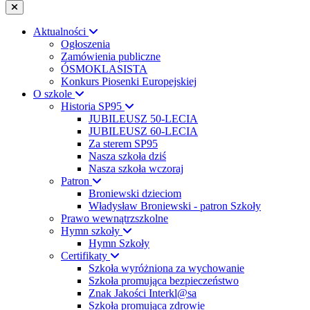
Aktualności
Ogłoszenia
Zamówienia publiczne
ÓSMOKLASISTA
Konkurs Piosenki Europejskiej
O szkole
Historia SP95
JUBILEUSZ 50-LECIA
JUBILEUSZ 60-LECIA
Za sterem SP95
Nasza szkoła dziś
Nasza szkoła wczoraj
Patron
Broniewski dzieciom
Władysław Broniewski - patron Szkoły
Prawo wewnątrzszkolne
Hymn szkoły
Hymn Szkoły
Certifikaty
Szkoła wyróżniona za wychowanie
Szkoła promująca bezpieczeństwo
Znak Jakości Interkl@sa
Szkoła promująca zdrowie