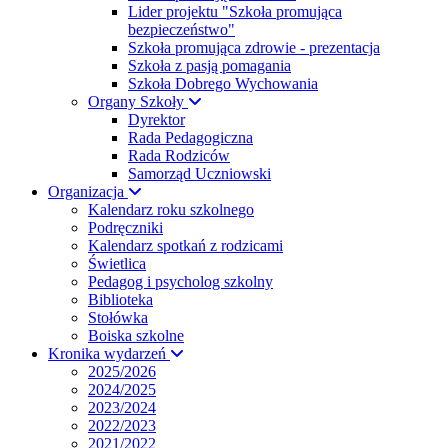
Lider projektu "Szkoła promująca
bezpieczeństwo"
Szkoła promująca zdrowie - prezentacja
Szkoła z pasją pomagania
Szkoła Dobrego Wychowania
Organy Szkoły
Dyrektor
Rada Pedagogiczna
Rada Rodziców
Samorząd Uczniowski
Organizacja
Kalendarz roku szkolnego
Podręczniki
Kalendarz spotkań z rodzicami
Świetlica
Pedagog i psycholog szkolny
Biblioteka
Stołówka
Boiska szkolne
Kronika wydarzeń
2025/2026
2024/2025
2023/2024
2022/2023
2021/2022