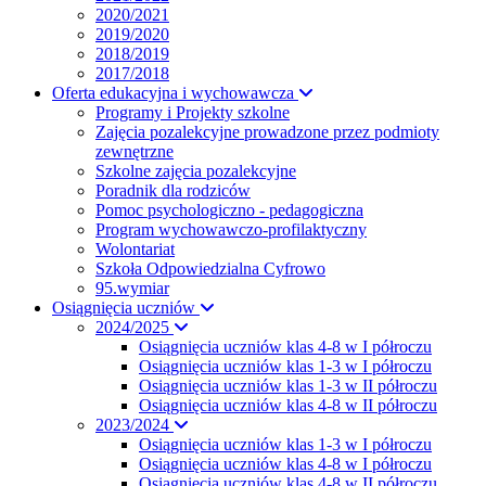
2020/2021
2019/2020
2018/2019
2017/2018
Oferta edukacyjna i wychowawcza
Programy i Projekty szkolne
Zajęcia pozalekcyjne prowadzone przez podmioty
zewnętrzne
Szkolne zajęcia pozalekcyjne
Poradnik dla rodziców
Pomoc psychologiczno - pedagogiczna
Program wychowawczo-profilaktyczny
Wolontariat
Szkoła Odpowiedzialna Cyfrowo
95.wymiar
Osiągnięcia uczniów
2024/2025
Osiągnięcia uczniów klas 4-8 w I półroczu
Osiągnięcia uczniów klas 1-3 w I półroczu
Osiągnięcia uczniów klas 1-3 w II półroczu
Osiągnięcia uczniów klas 4-8 w II półroczu
2023/2024
Osiągnięcia uczniów klas 1-3 w I półroczu
Osiągnięcia uczniów klas 4-8 w I półroczu
Osiągnięcia uczniów klas 4-8 w II półroczu