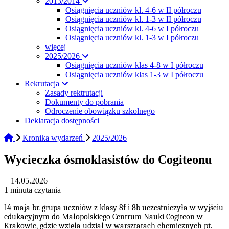
2013/2014
Osiągnięcia uczniów kl. 4-6 w II półroczu
Osiągnięcia uczniów kl. 1-3 w II półroczu
Osiągnięcia uczniów kl. 4-6 w I półroczu
Osiągnięcia uczniów kl. 1-3 w I półroczu
więcej
2025/2026
Osiągnięcia uczniów klas 4-8 w I półroczu
Osiągnięcia uczniów klas 1-3 w I półroczu
Rekrutacja
Zasady rektrutacji
Dokumenty do pobrania
Odroczenie obowiązku szkolnego
Deklaracja dostępności
Kronika wydarzeń
2025/2026
Wycieczka ósmoklasistów do Cogiteonu
14.05.2026
1 minuta czytania
14 maja br. grupa uczniów z klasy 8f i 8b uczestniczyła w wyjściu
edukacyjnym do Małopolskiego Centrum Nauki Cogiteon w
Krakowie, gdzie wzięła udział w warsztatach chemicznych pt.