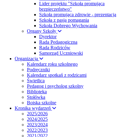
Lider projektu "Szkoła promująca
bezpieczeństwo"
Szkoła promująca zdrowie - prezentacja
Szkoła z pasją pomagania
Szkoła Dobrego Wychowania
Organy Szkoły
Dyrektor
Rada Pedagogiczna
Rada Rodziców
Samorząd Uczniowski
Organizacja
Kalendarz roku szkolnego
Podręczniki
Kalendarz spotkań z rodzicami
Świetlica
Pedagog i psycholog szkolny
Biblioteka
Stołówka
Boiska szkolne
Kronika wydarzeń
2025/2026
2024/2025
2023/2024
2022/2023
2021/2022