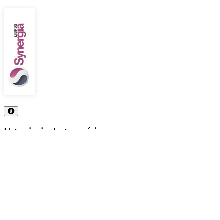
Ustawienia dostępności
Aa-
Zmniejsz czcionkę
Aa
Resetuj czcionkę
Aa+
Zwiększ czcionkę
Zwiększ wysokość linii
Zwiększ odległość między literami
Podświetlenie linków