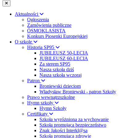
Aktualności
Ogłoszenia
Zamówienia publiczne
ÓSMOKLASISTA
Konkurs Piosenki Europejskiej
O szkole
Historia SP95
JUBILEUSZ 50-LECIA
JUBILEUSZ 60-LECIA
Za sterem SP95
Nasza szkoła dziś
Nasza szkoła wczoraj
Patron
Broniewski dzieciom
Władysław Broniewski - patron Szkoły
Prawo wewnątrzszkolne
Hymn szkoły
Hymn Szkoły
Certifikaty
Szkoła wyróżniona za wychowanie
Szkoła promująca bezpieczeństwo
Znak Jakości Interkl@sa
Szkoła promująca zdrowie