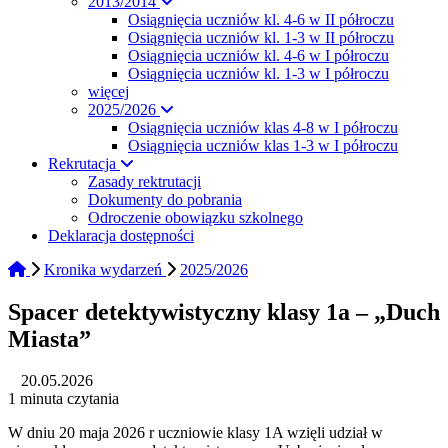
2013/2014
Osiągnięcia uczniów kl. 4-6 w II półroczu
Osiągnięcia uczniów kl. 1-3 w II półroczu
Osiągnięcia uczniów kl. 4-6 w I półroczu
Osiągnięcia uczniów kl. 1-3 w I półroczu
więcej
2025/2026
Osiągnięcia uczniów klas 4-8 w I półroczu
Osiągnięcia uczniów klas 1-3 w I półroczu
Rekrutacja
Zasady rektrutacji
Dokumenty do pobrania
Odroczenie obowiązku szkolnego
Deklaracja dostępności
Kronika wydarzeń
2025/2026
Spacer detektywistyczny klasy 1a – „Duch
Miasta”
20.05.2026
1 minuta czytania
W dniu 20 maja 2026 r uczniowie klasy 1A wzięli udział w