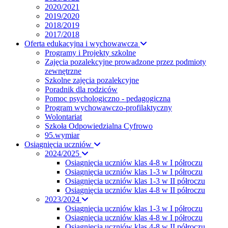
2020/2021
2019/2020
2018/2019
2017/2018
Oferta edukacyjna i wychowawcza
Programy i Projekty szkolne
Zajęcia pozalekcyjne prowadzone przez podmioty
zewnętrzne
Szkolne zajęcia pozalekcyjne
Poradnik dla rodziców
Pomoc psychologiczno - pedagogiczna
Program wychowawczo-profilaktyczny
Wolontariat
Szkoła Odpowiedzialna Cyfrowo
95.wymiar
Osiągnięcia uczniów
2024/2025
Osiągnięcia uczniów klas 4-8 w I półroczu
Osiągnięcia uczniów klas 1-3 w I półroczu
Osiągnięcia uczniów klas 1-3 w II półroczu
Osiągnięcia uczniów klas 4-8 w II półroczu
2023/2024
Osiągnięcia uczniów klas 1-3 w I półroczu
Osiągnięcia uczniów klas 4-8 w I półroczu
Osiągnięcia uczniów klas 4-8 w II półroczu