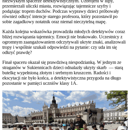
niezwykłym spacerze detektywistycznym. Uzbrojeni w lupy,
przemierzali uliczki miasta, rozwiązując tajemnicze szyfry i
podążając tropem duchów. Podczas wyprawy dzieci próbowały
również odkryć intencje starego profesora, który pozostawił po
sobie zagadkowy notatnik oraz niemal nieczytelną mapę.
Każda kolejna wskazówka prowadziła młodych detektywów coraz
bliżej rozwiązania tajemnicy. Emocji nie brakowało. Uczestnicy z
ogromnym zaangażowaniem odczytywali ukryte znaki, analizowali
tropy i wspólnie szukali odpowiedzi na pytanie: czy uda im się
odkryć prawdę?
Finał spaceru okazał się prawdziwą niespodzianką. W jednym ze
straganów w Sukiennicach dzieci odnalazły ukryty skarb
— starą
butelkę wypełnioną złotym i srebrnym kruszcem. Radości i
ekscytacji nie było końca, a detektywistyczna przygoda na długo
pozostanie w pamięci uczniów klasy 1A.