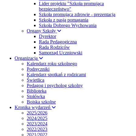
Lider projektu "Szkoła promująca
bezpieczeństwo"
Szkoła promująca zdrowie - prezentacja
Szkoła z pasją pomagania
Szkoła Dobrego Wychowania
Organy Szkoły
Dyrektor
Rada Pedagogiczna
Rada Rodziców
Samorząd Uczniowski
Organizacja
Kalendarz roku szkolnego
Podręczniki
Kalendarz spotkań z rodzicami
Świetlica
Pedagog i psycholog szkolny
Biblioteka
Stołówka
Boiska szkolne
Kronika wydarzeń
2025/2026
2024/2025
2023/2024
2022/2023
2021/2022