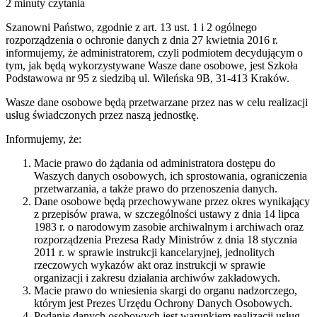
2 minuty czytania
Szanowni Państwo, zgodnie z art. 13 ust. 1 i 2 ogólnego
rozporządzenia o ochronie danych z dnia 27 kwietnia 2016 r.
informujemy, że administratorem, czyli podmiotem decydującym o
tym, jak będą wykorzystywane Wasze dane osobowe, jest Szkoła
Podstawowa nr 95 z siedzibą ul. Wileńska 9B, 31-413 Kraków.
Wasze dane osobowe będą przetwarzane przez nas w celu realizacji
usług świadczonych przez naszą jednostkę.
Informujemy, że:
Macie prawo do żądania od administratora dostępu do
Waszych danych osobowych, ich sprostowania, ograniczenia
przetwarzania, a także prawo do przenoszenia danych.
Dane osobowe będą przechowywane przez okres wynikający
z przepisów prawa, w szczególności ustawy z dnia 14 lipca
1983 r. o narodowym zasobie archiwalnym i archiwach oraz
rozporządzenia Prezesa Rady Ministrów z dnia 18 stycznia
2011 r. w sprawie instrukcji kancelaryjnej, jednolitych
rzeczowych wykazów akt oraz instrukcji w sprawie
organizacji i zakresu działania archiwów zakładowych.
Macie prawo do wniesienia skargi do organu nadzorczego,
którym jest Prezes Urzędu Ochrony Danych Osobowych.
Podanie danych osobowych jest warunkiem realizacji usług