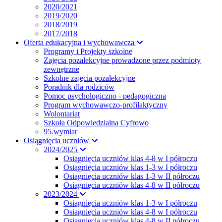
2020/2021
2019/2020
2018/2019
2017/2018
Oferta edukacyjna i wychowawcza
Programy i Projekty szkolne
Zajęcia pozalekcyjne prowadzone przez podmioty
zewnętrzne
Szkolne zajęcia pozalekcyjne
Poradnik dla rodziców
Pomoc psychologiczno - pedagogiczna
Program wychowawczo-profilaktyczny
Wolontariat
Szkoła Odpowiedzialna Cyfrowo
95.wymiar
Osiągnięcia uczniów
2024/2025
Osiągnięcia uczniów klas 4-8 w I półroczu
Osiągnięcia uczniów klas 1-3 w I półroczu
Osiągnięcia uczniów klas 1-3 w II półroczu
Osiągnięcia uczniów klas 4-8 w II półroczu
2023/2024
Osiągnięcia uczniów klas 1-3 w I półroczu
Osiągnięcia uczniów klas 4-8 w I półroczu
Osiągnięcia uczniów klas 4-8 w II półroczu