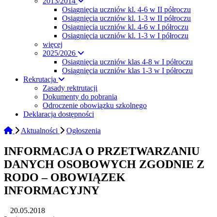
2013/2014
Osiągnięcia uczniów kl. 4-6 w II półroczu
Osiągnięcia uczniów kl. 1-3 w II półroczu
Osiągnięcia uczniów kl. 4-6 w I półroczu
Osiągnięcia uczniów kl. 1-3 w I półroczu
więcej
2025/2026
Osiągnięcia uczniów klas 4-8 w I półroczu
Osiągnięcia uczniów klas 1-3 w I półroczu
Rekrutacja
Zasady rektrutacji
Dokumenty do pobrania
Odroczenie obowiązku szkolnego
Deklaracja dostępności
Aktualności
Ogłoszenia
INFORMACJA O PRZETWARZANIU
DANYCH OSOBOWYCH ZGODNIE Z
RODO – OBOWIĄZEK
INFORMACYJNY
20.05.2018