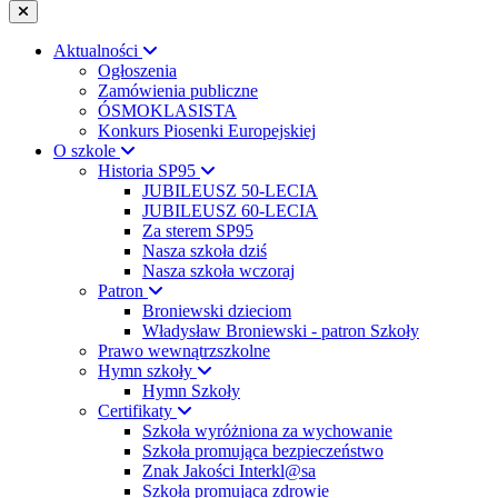
Aktualności
Ogłoszenia
Zamówienia publiczne
ÓSMOKLASISTA
Konkurs Piosenki Europejskiej
O szkole
Historia SP95
JUBILEUSZ 50-LECIA
JUBILEUSZ 60-LECIA
Za sterem SP95
Nasza szkoła dziś
Nasza szkoła wczoraj
Patron
Broniewski dzieciom
Władysław Broniewski - patron Szkoły
Prawo wewnątrzszkolne
Hymn szkoły
Hymn Szkoły
Certifikaty
Szkoła wyróżniona za wychowanie
Szkoła promująca bezpieczeństwo
Znak Jakości Interkl@sa
Szkoła promująca zdrowie