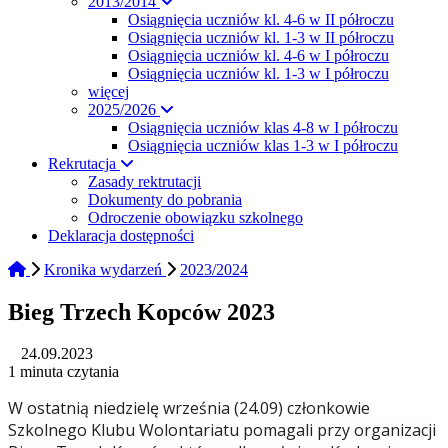
2013/2014
Osiągnięcia uczniów kl. 4-6 w II półroczu
Osiągnięcia uczniów kl. 1-3 w II półroczu
Osiągnięcia uczniów kl. 4-6 w I półroczu
Osiągnięcia uczniów kl. 1-3 w I półroczu
więcej
2025/2026
Osiągnięcia uczniów klas 4-8 w I półroczu
Osiągnięcia uczniów klas 1-3 w I półroczu
Rekrutacja
Zasady rektrutacji
Dokumenty do pobrania
Odroczenie obowiązku szkolnego
Deklaracja dostępności
Kronika wydarzeń
2023/2024
Bieg Trzech Kopców 2023
24.09.2023
1 minuta czytania
W ostatnią niedzielę września (24.09) członkowie
Szkolnego Klubu Wolontariatu pomagali przy organizacji