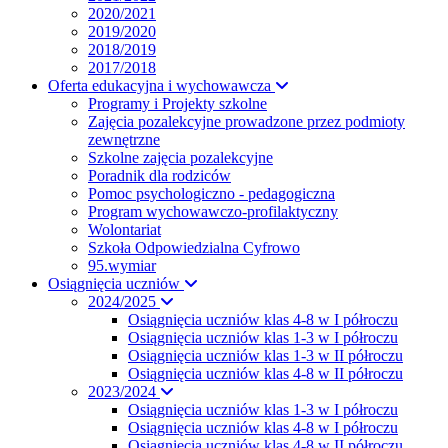
2020/2021
2019/2020
2018/2019
2017/2018
Oferta edukacyjna i wychowawcza
Programy i Projekty szkolne
Zajęcia pozalekcyjne prowadzone przez podmioty
zewnętrzne
Szkolne zajęcia pozalekcyjne
Poradnik dla rodziców
Pomoc psychologiczno - pedagogiczna
Program wychowawczo-profilaktyczny
Wolontariat
Szkoła Odpowiedzialna Cyfrowo
95.wymiar
Osiągnięcia uczniów
2024/2025
Osiągnięcia uczniów klas 4-8 w I półroczu
Osiągnięcia uczniów klas 1-3 w I półroczu
Osiągnięcia uczniów klas 1-3 w II półroczu
Osiągnięcia uczniów klas 4-8 w II półroczu
2023/2024
Osiągnięcia uczniów klas 1-3 w I półroczu
Osiągnięcia uczniów klas 4-8 w I półroczu
Osiągnięcia uczniów klas 4-8 w II półroczu