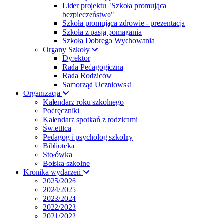
Lider projektu "Szkoła promująca
bezpieczeństwo"
Szkoła promująca zdrowie - prezentacja
Szkoła z pasją pomagania
Szkoła Dobrego Wychowania
Organy Szkoły
Dyrektor
Rada Pedagogiczna
Rada Rodziców
Samorząd Uczniowski
Organizacja
Kalendarz roku szkolnego
Podręczniki
Kalendarz spotkań z rodzicami
Świetlica
Pedagog i psycholog szkolny
Biblioteka
Stołówka
Boiska szkolne
Kronika wydarzeń
2025/2026
2024/2025
2023/2024
2022/2023
2021/2022