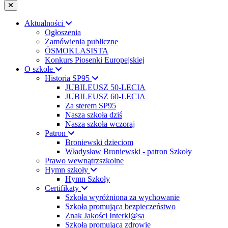
Aktualności
Ogłoszenia
Zamówienia publiczne
ÓSMOKLASISTA
Konkurs Piosenki Europejskiej
O szkole
Historia SP95
JUBILEUSZ 50-LECIA
JUBILEUSZ 60-LECIA
Za sterem SP95
Nasza szkoła dziś
Nasza szkoła wczoraj
Patron
Broniewski dzieciom
Władysław Broniewski - patron Szkoły
Prawo wewnątrzszkolne
Hymn szkoły
Hymn Szkoły
Certifikaty
Szkoła wyróżniona za wychowanie
Szkoła promująca bezpieczeństwo
Znak Jakości Interkl@sa
Szkoła promująca zdrowie