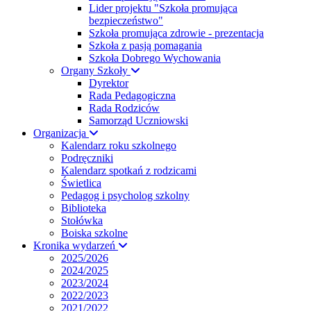
Lider projektu "Szkoła promująca
bezpieczeństwo"
Szkoła promująca zdrowie - prezentacja
Szkoła z pasją pomagania
Szkoła Dobrego Wychowania
Organy Szkoły
Dyrektor
Rada Pedagogiczna
Rada Rodziców
Samorząd Uczniowski
Organizacja
Kalendarz roku szkolnego
Podręczniki
Kalendarz spotkań z rodzicami
Świetlica
Pedagog i psycholog szkolny
Biblioteka
Stołówka
Boiska szkolne
Kronika wydarzeń
2025/2026
2024/2025
2023/2024
2022/2023
2021/2022