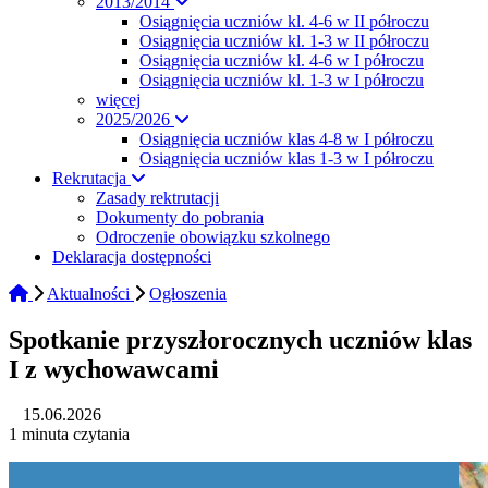
2013/2014
Osiągnięcia uczniów kl. 4-6 w II półroczu
Osiągnięcia uczniów kl. 1-3 w II półroczu
Osiągnięcia uczniów kl. 4-6 w I półroczu
Osiągnięcia uczniów kl. 1-3 w I półroczu
więcej
2025/2026
Osiągnięcia uczniów klas 4-8 w I półroczu
Osiągnięcia uczniów klas 1-3 w I półroczu
Rekrutacja
Zasady rektrutacji
Dokumenty do pobrania
Odroczenie obowiązku szkolnego
Deklaracja dostępności
Aktualności
Ogłoszenia
Spotkanie przyszłorocznych uczniów klas
I z wychowawcami
15.06.2026
1 minuta czytania