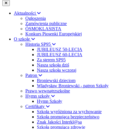
Aktualności
Ogłoszenia
Zamówienia publiczne
ÓSMOKLASISTA
Konkurs Piosenki Europejskiej
O szkole
Historia SP95
JUBILEUSZ 50-LECIA
JUBILEUSZ 60-LECIA
Za sterem SP95
Nasza szkoła dziś
Nasza szkoła wczoraj
Patron
Broniewski dzieciom
Władysław Broniewski - patron Szkoły
Prawo wewnątrzszkolne
Hymn szkoły
Hymn Szkoły
Certifikaty
Szkoła wyróżniona za wychowanie
Szkoła promująca bezpieczeństwo
Znak Jakości Interkl@sa
Szkoła promująca zdrowie