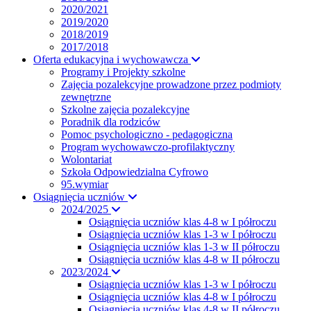
2020/2021
2019/2020
2018/2019
2017/2018
Oferta edukacyjna i wychowawcza
Programy i Projekty szkolne
Zajęcia pozalekcyjne prowadzone przez podmioty
zewnętrzne
Szkolne zajęcia pozalekcyjne
Poradnik dla rodziców
Pomoc psychologiczno - pedagogiczna
Program wychowawczo-profilaktyczny
Wolontariat
Szkoła Odpowiedzialna Cyfrowo
95.wymiar
Osiągnięcia uczniów
2024/2025
Osiągnięcia uczniów klas 4-8 w I półroczu
Osiągnięcia uczniów klas 1-3 w I półroczu
Osiągnięcia uczniów klas 1-3 w II półroczu
Osiągnięcia uczniów klas 4-8 w II półroczu
2023/2024
Osiągnięcia uczniów klas 1-3 w I półroczu
Osiągnięcia uczniów klas 4-8 w I półroczu
Osiągnięcia uczniów klas 4-8 w II półroczu