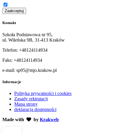
Zaakceptuj
Kontakt
Szkoła Podstawowa nr 95,
ul. Wileńska 9B, 31-413 Kraków
Telefon: +48124114934
Faks: +48124114934
e-mail: sp95@mjo.krakow.pl
Informacje
Polityka prywatności i cookies
Zasady rektrutacji
Mapa strony
deklaracja dostępności
Made with
by
Krakweb